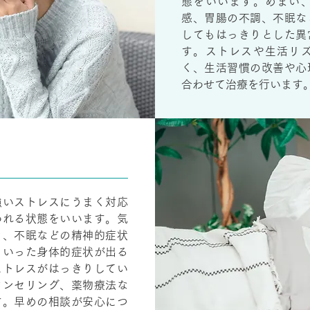
態をいいます。めまい
感、胃腸の不調、不眠な
してもはっきりとした異
す。ストレスや生活リ
く、生活習慣の改善や心
合わせて治療を行います
強いストレスにうまく対応
われる状態をいいます。気
ラ、不眠などの精神的症状
といった身体的症状が出る
ストレスがはっきりしてい
ウンセリング、薬物療法な
す。早めの相談が安心につ