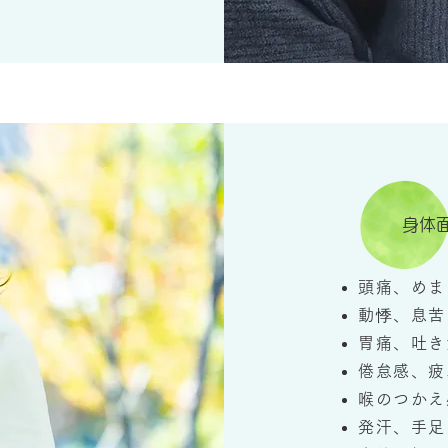
身体
頭痛、めま
動悸、息苦
胃痛、吐き
倦怠感、疲
喉のつかえ
発汗、手足